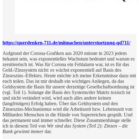
https://querdenken-711.de/mitmachen/unterstuetzung-qd711/
Aufgrund der Corona-Grafiken aus 2020 müsste in 2023 jedem
bekannt sein, was exponentielles Wachstum bedeutet und warum es
zerstörerisch ist. Was für Corona ein Fehlalarm war, ist es für das
Geld-/Zinssystem nicht: es wächst exponentiell auf Basis des
Zinseszins–Effektes. Heute möchte ich meine Erkenntnisse dazu mit
euch teilen. Das ist mir deshalb ein wichtiges Anliegen, da das
Geldsystem die Basis für unsere derzeitige Gesellschaftsordnung ist
(vgl. Teil 1). Solange die Basis des Systems/der Matrix toxisch ist
und nicht verändert wird, wird auch alles andere keinen
(langfristigen) Erfolg haben. Über das Geldsystem und den
Zinseszins-Mechanismus wird die Arbeitszeit bzw. Lebenszeit von
Milliarden Menschen in die Hände von Superreichen gespült. Und
das permanent und immer schneller. Diese Zusammenhänge stelle
ich in diesem Teil von
Wir sind das System (Teil 2): Zinsen – die
Bank gewinnt immer
dar.