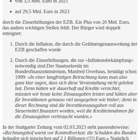
von 3,5 Mrd. Euro in 2021
auf 29,5 Mrd. Euro in 2023
durch die Zinserhöhungen der EZB. Ein Plus von 26 Mrd. Euro,
das andern wichtigen Stellen fehlt. Der Bürger wird doppelt
enteignet:
Durch die Inflation, die durch die Geldmengenausweitung der
EZB geschaffen wurde
Durch die Zinserhöhungen, die zur «Inflationsbekämpfung»
notwendig sind.Der Staatssekretär im
Bundesfinanzministerium, Manfred Overhaus, bestätigt schon
1999:
«In einer langfristigen Betrachtung kann man also
ganz klar sagen, dass sich diese Veranstaltung nicht gelohnt
hat. Denn hätten wir dauerhaft auf Kredite verzichtet,
müssten wir heute keine Zinsausgaben leisten und hätten aber
für Investitionen genauso viel ausgegeben wie bisher; denn in
dieser Rechnung sind die Investitionsausgaben voll aus
Steuermittel finanziert worden, weil die Krediteinnahmen für
die Zinsausgaben verbraucht wurden.»
In der Stuttgarter Zeitung vom 02.03.2023 steht passenderweise:
«Rechnungshof warnt vor Kontrollverlust: die Schulden des Bundes
belaufen sich inzwischen auf 2,1 Billionen (!!!) Euro.»
Natürlich