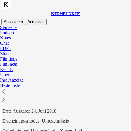
KERNPUNKTE
Abonnieren
Anmelden
Startseite
Podcast
Notes
Chat
Ablenkungsfrei auf Substack lesen
PDF's
Zitate
Filmtipps
Impressum
FunFacts
Events
Über
Ihre Anzeige
Bestenliste
KERNPUNKTE
Erste Ausgabe: 24. Juni 2018
Erscheinungsmodus: Unregelmässig
Gründerin und Herausgeberin: Kirsten Juel