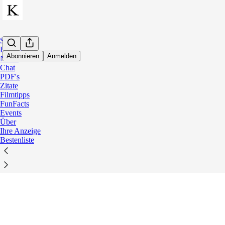
Startseite
Podcast
Abonnieren
Anmelden
Notes
Chat
© 2026 Kirsten Juel
·
Datenschutz
∙
Bedingungen
∙
Hinweis zur Erfa
PDF's
Starten Sie Ihre Substack
Zitate
Filmtipps
App herunterladen
FunFacts
Substack
ist der Ort, an dem großartige Kultur ein Zuhause findet.
Events
Über
Ihre Anzeige
Bestenliste