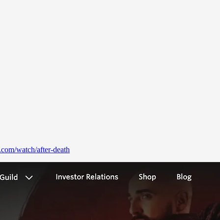
.com/watch/after-death