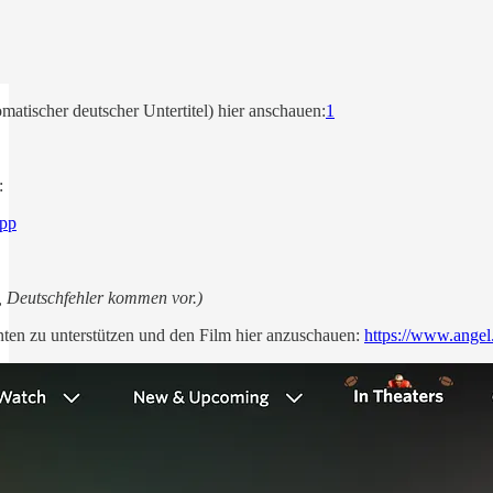
omatischer deutscher Untertitel) hier anschauen:
1
:
ipp
g, Deutschfehler kommen vor.)
nten zu unterstützen und den Film hier anzuschauen:
https://www.angel