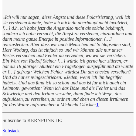
«Ich will nur sagen, diese Ängste und diese Polarisierung, weil ich
sie verstehen konnte, habe ich mich da überhaupt nicht involviert,
[…] d.h. ich habe jetzt die Angst also nicht als solche bekämpft,
sondern ich habe versucht, die Angst zu verstehen, einzuordnen und
dann meine ganze Energie in positive Informationen […]
reinzustecken. Aber dass wir auch Menschen mit Schlagseiten sind,
Herr Wodarg, das ist einfach so und wir können alle nur unser
Bestes versuchen und Fehler da verzeihen, wo wir sie verstehen.
Ein Wort von Rudolf Steiner […] würde ich gerne hier zitieren, er
hat als 18-jähriger Student ein Fragebogen ausgefüllt und da wurde
er […] gefragt: Welchen Fehler würdest Du am ehesten verzeihen?
Und da hat er reingeschrieben: «Jeden, wenn ich ihn begriffen
habe!». Und das fand ich so schön und das ist für mich auch ein
Leitmotiv geworden: Wenn ich das Böse und die Fehler und das
Schwierige und den Irrtum verstehe, dann finde ich Wege, das
aufzulösen, zu verzeihen, zu ordnen und eben an diesen Irrtümern
für das Wahre aufzuwachen.» Michaela Glöckler
1
Subscribe to KERNPUNKTE:
Substack