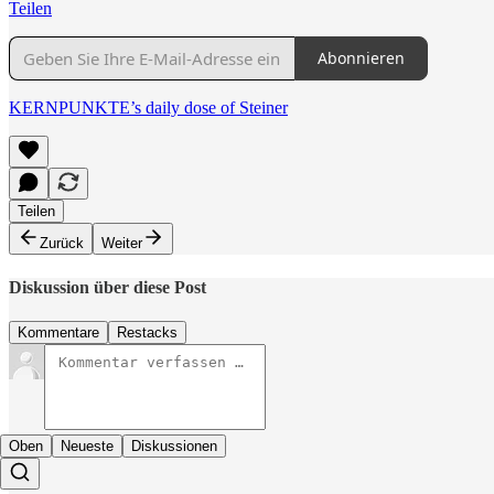
Teilen
Abonnieren
KERNPUNKTE’s daily dose of Steiner
Teilen
Zurück
Weiter
Diskussion über diese Post
Kommentare
Restacks
Oben
Neueste
Diskussionen