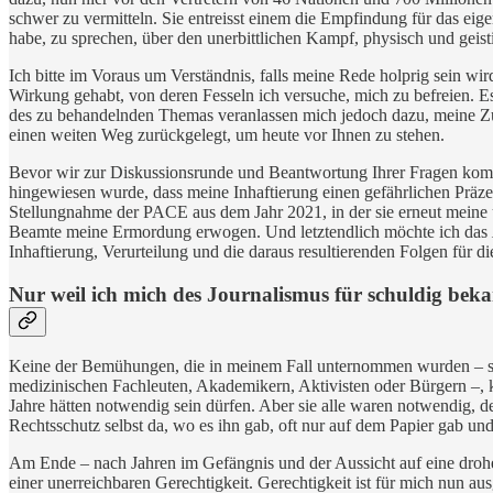
schwer zu vermitteln. Sie entreisst einem die Empfindung für das eigene
habe, zu sprechen, über den unerbittlichen Kampf, physisch und gei
Ich bitte im Voraus um Verständnis, falls meine Rede holprig sein wir
Wirkung gehabt, von deren Fesseln ich versuche, mich zu befreien. 
des zu behandelnden Themas veranlassen mich jedoch dazu, meine Zurü
einen weiten Weg zurückgelegt, um heute vor Ihnen zu stehen.
Bevor wir zur Diskussionsrunde und Beantwortung Ihrer Fragen ko
hingewiesen wurde, dass meine Inhaftierung einen gefährlichen Präzede
Stellungnahme der PACE aus dem Jahr 2021, in der sie erneut meine 
Beamte meine Ermordung erwogen. Und letztendlich möchte ich das
Inhaftierung, Verurteilung und die daraus resultierenden Folgen für 
Nur weil ich mich des Journalismus für schuldig bekan
Keine der Bemühungen, die in meinem Fall unternommen wurden – sei
medizinischen Fachleuten, Akademikern, Aktivisten oder Bürgern –, k
Jahre hätten notwendig sein dürfen. Aber sie alle waren notwendig, d
Rechtsschutz selbst da, wo es ihn gab, oft nur auf dem Papier gab 
Am Ende – nach Jahren im Gefängnis und der Aussicht auf eine drohend
einer unerreichbaren Gerechtigkeit. Gerechtigkeit ist für mich nun a