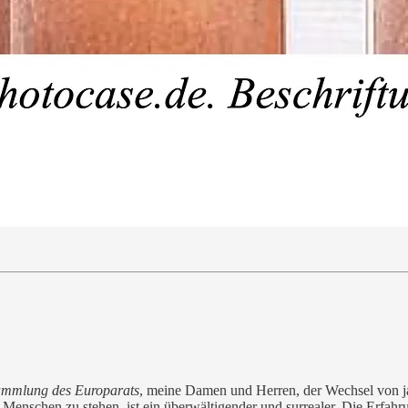
ammlung des Europarats
, meine Damen und Herren, der Wechsel von ja
enschen zu stehen, ist ein überwältigender und surrealer. Die Erfahrung,