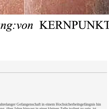
hrelanger Gefangenschaft in einem Hochsicherheitsgefängnis hin
 über Jahre hinweg in einer kleinen Zelle isoliert zu sein, ist