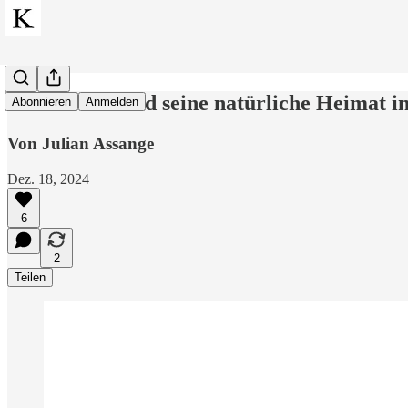
WikiLeaks fand seine natürliche Heimat in
Abonnieren
Anmelden
Von Julian Assange
Dez. 18, 2024
6
2
Teilen