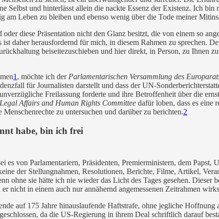
 Selbst und hinterlässt allein die nackte Essenz der Existenz. Ich bin n
stig am Leben zu bleiben und ebenso wenig über die Tode meiner Miti
d oder diese Präsentation nicht den Glanz besitzt, die von einem so an
Es ist daher herausfordernd für mich, in diesem Rahmen zu sprechen. D
ckhaltung beiseitezuschieben und hier direkt, in Person, zu Ihnen zu 
mmen
1
, möchte ich der
Parlamentarischen Versammlung des Europarat
nzfall für Journalisten darstellt und dass der UN-Sonderberichterstatte
unverzügliche Freilassung forderte und ihre Betroffenheit über die er
Legal Affairs and Human Rights Committee
dafür loben, dass es eine r
die Menschenrechte zu untersuchen und darüber zu berichten.
2
nt habe, bin ich frei
 es von Parlamentariern, Präsidenten, Premierministern, dem Papst, 
eine der Stellungnahmen, Resolutionen, Berichte, Filme, Artikel,
Veran
enn ohne sie hätte ich nie wieder das Licht des Tages gesehen. Dieser b
und er nicht in einem auch nur annähernd angemessenen Zeitrahmen wir
e auf 175 Jahre hinauslaufende Haftstrafe, ohne jegliche Hoffnung auf
usgeschlossen, da die US-Regierung in ihrem Deal schriftlich darauf b