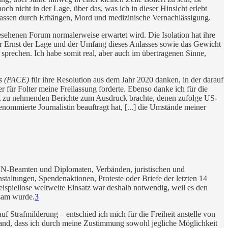
och nicht in der Lage, über das, was ich in dieser Hinsicht erlebt
nsassen durch Erhängen, Mord und medizinische Vernachlässigung.
gesehenen Forum normalerweise erwartet wird. Die Isolation hat ihre
er Ernst der Lage und der Umfang dieses Anlasses sowie das Gewicht
sprechen. Ich habe somit real, aber auch im übertragenen Sinne,
s (PACE)
für ihre Resolution aus dem Jahr 2020 danken, in der darauf
r für Folter meine Freilassung forderte. Ebenso danke ich für die
nst zu nehmenden Berichte zum Ausdruck brachte, denen zufolge US-
enommierte Journalistin beauftragt hat, [...] die Umstände meiner
UN-Beamten und Diplomaten, Verbänden, juristischen und
staltungen, Spendenaktionen, Proteste oder Briefe der letzten 14
eispiellose weltweite Einsatz war deshalb notwendig, weil es den
ksam wurde.
3
 Strafmilderung – entschied ich mich für die Freiheit anstelle von
estand, dass ich durch meine Zustimmung sowohl jegliche Möglichkeit