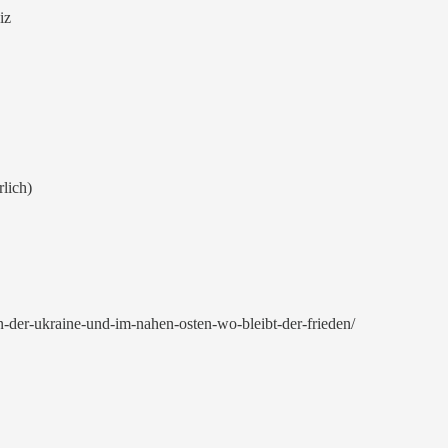
iz
lich)
n-der-ukraine-und-im-nahen-osten-wo-bleibt-der-frieden/