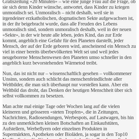
Gratiszeitung «20 Minuten» – wie eine junge Frau auf die Frage, ob
sie sich denn Kinder wünsche, antwortet, dass Kinder zu kriegen
unmoralisch sei. Unmoralisch – nicht deshalb, weil sie in
irgendeiner erzkatholischen, dogmatischen Sekte aufgewachsen ist,
in der ihr beigebracht wurde, dass alle Freuden des Lebens
unmoralisch sind, sondern unmoralisch deshalb, weil in der neuen
«Sekte», in der wir heute alle leben, jedes Kind, das zur Erde
kommt, angeblich eine Gefahr für den Planeten darstellt, jeder
Mensch, der auf der Erde geboren wird, anscheinend ein Mensch zu
viel in einer bereits überbevölkerten Welt sei und weil jedes
neugeborene Menschenwesen den Planeten umso schneller in den
angeblich kurz bevorstehenden Wärmetod treibt.
Nun, das ist nicht nur – wissenschaftlich gesehen – vollkommener
Unsinn, sondern auch schlicht das menschenfeindlichste aller
Weltbilder, die man sich überhaupt nur vorstellen kann. Aber ein
Weltbild das droht, das Denken der heutigen Menschheit über sich
selbst vollkommen zu besetzen.
Man achte mal einige Tage oder Wochen lang auf die vielen
kleineren und grösseren «steten Tropfen», die in Zeitungen,
Nachrichten, Radiosendungen, Werbespots, auf Lastwagen, bis hin
zu den unmerklichen kleinen Botschaften an Einkaufstüten,
Aufstellern, Werbeflyern oder einzelnen Produkten in
Supermärkten, Apotheken oder Bioläden, ja sogar in den Top10