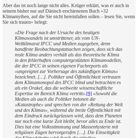
Aber das ist noch lange nicht alles. Krüger erklärt, was er auch in
seinem bisher nur auf Dänisch erschienenen Buch «32
Klimamythen, auf die Sie nicht hereinfallen sollen – lesen Sie, wenn
Sie sich trauen» belegt:
«Die Frage nach der Ursache des heutigen
Klimawandels ist umstrittener, als vom UN-
Weltklimarat IPCC und Medien zugegeben, denn
handfeste Beobachtungstatsachen zeigen, dass sich das
reale Klima anders verhält als das theoretische Klima
in den fehlerhaften computergestützten Klimamodellen,
die der IPCC in seinen eigenen Fachreports als
«ungeeignet zur Vorhersage des zukünftigen Klimas»
bezeichnet. […]. Politiker und Öffentlichkeit vertrauen
dem Klimamonopol des IPCC blind und betrachten es
als ein Orakel, das die weltweite wissenschaftliche
Expertise im Bereich Klima vertritt».
[9]
«Sowohl die
Medien als auch die Politiker betonen die
«Katastrophe» und sprechen von der «Rettung der Welt
und des Klimas», während die breite Öffentlichkeit mit
dem Eindruck zurückgelassen wird, dass dem Planeten
nur noch eine kurze Zeit bleibt, bevor alles zu Ende ist.
Dies hat eine Volksstimmung und Massenhysterie mit
religiösen Zügen hervorgerufen […]. Die Einseitigkeit
der Klimadebatte wird durch die ständige