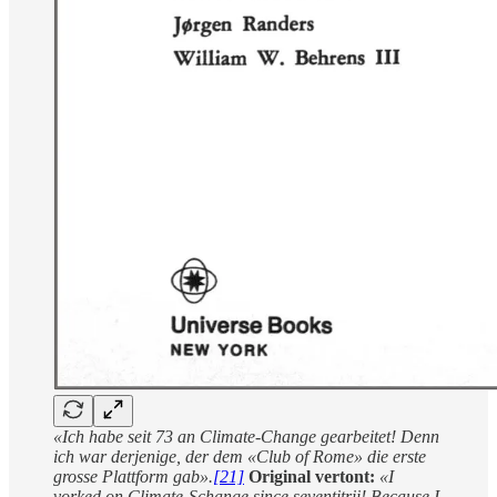
«Ich habe seit 73 an Climate-Change gearbeitet! Denn
ich war derjenige, der dem «Club of Rome» die erste
grosse Plattform gab».
[21]
Original vertont:
«I
vorked on Climate-Schange since seventitrii! Because I