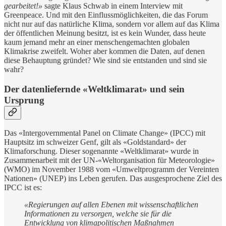
gearbeitet!»
sagte Klaus Schwab in einem Interview mit
Greenpeace. Und mit den Einflussmöglichkeiten, die das Forum
nicht nur auf das natürliche Klima, sondern vor allem auf das Klima
der öffentlichen Meinung besitzt, ist es kein Wunder, dass heute
kaum jemand mehr an einer menschengemachten globalen
Klimakrise zweifelt. Woher aber kommen die Daten, auf denen
diese Behauptung gründet? Wie sind sie entstanden und sind sie
wahr?
Der datenliefernde
«
Weltklimarat
»
und sein
Ursprung
Das «Intergovernmental Panel on Climate Change» (IPCC) mit
Hauptsitz im schweizer Genf, gilt als «Goldstandard» der
Klimaforschung. Dieser sogenannte «Weltklimarat» wurde in
Zusammenarbeit mit der UN-«Weltorganisation für Meteorologie»
(WMO) im November 1988 vom «Umweltprogramm der Vereinten
Nationen» (UNEP) ins Leben gerufen. Das ausgesprochene Ziel des
IPCC ist es:
«Regierungen auf allen Ebenen mit wissenschaftlichen
Informationen zu versorgen, welche sie für die
Entwicklung von klimapolitischen Maßnahmen