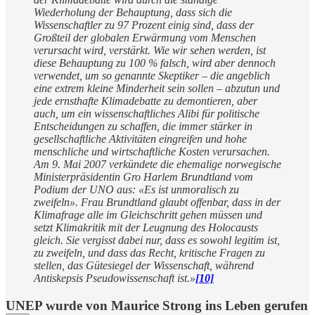
Wiederholung der Behauptung, dass sich die
Wissenschaftler zu 97 Prozent einig sind, dass der
Großteil der globalen Erwärmung vom Menschen
verursacht wird, verstärkt. Wie wir sehen werden, ist
diese Behauptung zu 100 % falsch, wird aber dennoch
verwendet, um so genannte Skeptiker – die angeblich
eine extrem kleine Minderheit sein sollen – abzutun und
jede ernsthafte Klimadebatte zu demontieren, aber
auch, um ein wissenschaftliches Alibi für politische
Entscheidungen zu schaffen, die immer stärker in
gesellschaftliche Aktivitäten eingreifen und hohe
menschliche und wirtschaftliche Kosten verursachen.
Am 9. Mai 2007 verkündete die ehemalige norwegische
Ministerpräsidentin Gro Harlem Brundtland vom
Podium der UNO aus: «Es ist unmoralisch zu
zweifeln». Frau Brundtland glaubt offenbar, dass in der
Klimafrage alle im Gleichschritt gehen müssen und
setzt Klimakritik mit der Leugnung des Holocausts
gleich. Sie vergisst dabei nur, dass es sowohl legitim ist,
zu zweifeln, und dass das Recht, kritische Fragen zu
stellen, das Gütesiegel der Wissenschaft, während
Antiskepsis Pseudowissenschaft ist.»
[10]
UNEP wurde von Maurice Strong ins Leben gerufen