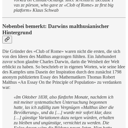
vas ze pörson, who gave ze «Clob of Rome» ze first big
platform» Klaus Schwab
Nebenbei bemerkt: Darwins malthusianischer
Hintergrund
Die Gründer des «Club of Rome» waren nicht die ersten, die sich
von den Ideen des Malthus angezogen fühlten. Ein Jahrhundert
zuvor schon glaubte Charles Darwin, darin die Weisheit der Welt
erblickt zu haben. So beschrieb er in eigenen Worten, wie seine Idee
des Kampfes ums Dasein der Inspiration durch den zunächst 1798
anonym publizierten Essay des Mathematikers Thomas Robert
Malthus «An Essay On the Principle of Population» zu verdanken
war:
«Im Oktober 1838, also fünfzehn Monate, nachdem ich
mit meiner systematischen Untersuchung begonnen
hatte, las ich zufällig zum Vergnügen «Malthus über die
Bevölkerung», und da […] wurde mir sofort klar, dass
[…] günstige Variationen dazu neigen würden, erhalten
zu bleiben und ungünstige, vernichtet zu werden. Die
Folge davon wäre die Bildung neuer Arten. Hier hatte