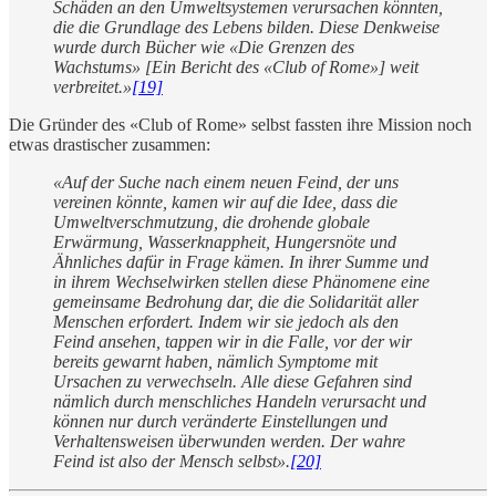
Schäden an den Umweltsystemen verursachen könnten,
die die Grundlage des Lebens bilden. Diese Denkweise
wurde durch Bücher wie «Die Grenzen des
Wachstums» [Ein Bericht des «Club of Rome»] weit
verbreitet.»
[19]
Die Gründer des «Club of Rome» selbst fassten ihre Mission noch
etwas drastischer zusammen:
«Auf der Suche nach einem neuen Feind, der uns
vereinen könnte, kamen wir auf die Idee, dass die
Umweltverschmutzung, die drohende globale
Erwärmung, Wasserknappheit, Hungersnöte und
Ähnliches dafür in Frage kämen. In ihrer Summe und
in ihrem Wechselwirken stellen diese Phänomene eine
gemeinsame Bedrohung dar, die die Solidarität aller
Menschen erfordert. Indem wir sie jedoch als den
Feind ansehen, tappen wir in die Falle, vor der wir
bereits gewarnt haben, nämlich Symptome mit
Ursachen zu verwechseln. Alle diese Gefahren sind
nämlich durch menschliches Handeln verursacht und
können nur durch veränderte Einstellungen und
Verhaltensweisen überwunden werden. Der wahre
Feind ist also der Mensch selbst».
[20]