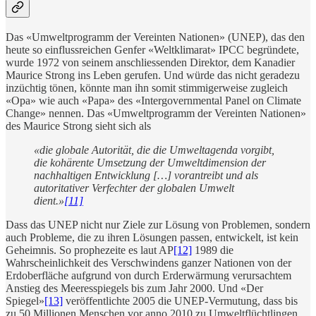
Das «Umweltprogramm der Vereinten Nationen» (UNEP), das den
heute so einflussreichen Genfer «Weltklimarat» IPCC begründete,
wurde 1972 von seinem anschliessenden Direktor, dem Kanadier
Maurice Strong ins Leben gerufen. Und würde das nicht geradezu
inzüchtig tönen, könnte man ihn somit stimmigerweise zugleich
«Opa» wie auch «Papa» des «Intergovernmental Panel on Climate
Change» nennen. Das «Umweltprogramm der Vereinten Nationen»
des Maurice Strong sieht sich als
«die globale Autorität, die die Umweltagenda vorgibt,
die kohärente Umsetzung der Umweltdimension der
nachhaltigen Entwicklung […] vorantreibt und als
autoritativer Verfechter der globalen Umwelt
dient.»
[11]
Dass das UNEP nicht nur Ziele zur Lösung von Problemen, sondern
auch Probleme, die zu ihren Lösungen passen, entwickelt, ist kein
Geheimnis. So prophezeite es laut AP
[12]
1989 die
Wahrscheinlichkeit des Verschwindens ganzer Nationen von der
Erdoberfläche aufgrund von durch Erderwärmung verursachtem
Anstieg des Meeresspiegels bis zum Jahr 2000. Und «Der
Spiegel»
[13]
veröffentlichte 2005 die UNEP-Vermutung, dass bis
zu 50 Millionen Menschen vor anno 2010 zu Umweltflüchtlingen