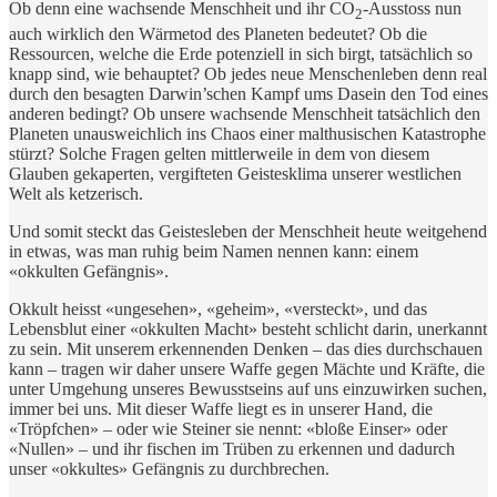
Ob denn eine wachsende Menschheit und ihr CO
-Ausstoss nun
2
auch wirklich den Wärmetod des Planeten bedeutet? Ob die
Ressourcen, welche die Erde potenziell in sich birgt, tatsächlich so
knapp sind, wie behauptet? Ob jedes neue Menschenleben denn real
durch den besagten Darwin’schen Kampf ums Dasein den Tod eines
anderen bedingt? Ob unsere wachsende Menschheit tatsächlich den
Planeten unausweichlich ins Chaos einer malthusischen Katastrophe
stürzt? Solche Fragen gelten mittlerweile in dem von diesem
Glauben gekaperten, vergifteten Geistesklima unserer westlichen
Welt als ketzerisch.
Und somit steckt das Geistesleben der Menschheit heute weitgehend
in etwas, was man ruhig beim Namen nennen kann: einem
«okkulten Gefängnis».
Okkult heisst «ungesehen», «geheim», «versteckt», und das
Lebensblut einer «okkulten Macht» besteht schlicht darin, unerkannt
zu sein. Mit unserem erkennenden Denken – das dies durchschauen
kann – tragen wir daher unsere Waffe gegen Mächte und Kräfte, die
unter Umgehung unseres Bewusstseins auf uns einzuwirken suchen,
immer bei uns. Mit dieser Waffe liegt es in unserer Hand, die
«Tröpfchen» – oder wie Steiner sie nennt: «bloße Einser» oder
«Nullen» – und ihr fischen im Trüben zu erkennen und dadurch
unser «okkultes» Gefängnis zu durchbrechen.