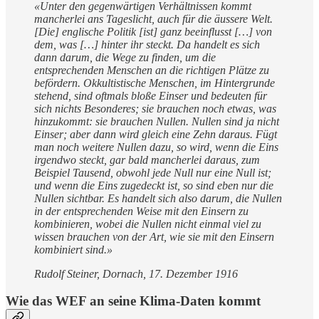
«Unter den gegenwärtigen Verhältnissen kommt
mancherlei ans Tageslicht, auch für die äussere Welt.
[Die] englische Politik [ist] ganz beeinflusst […] von
dem, was […] hinter ihr steckt. Da handelt es sich
dann darum, die Wege zu finden, um die
entsprechenden Menschen an die richtigen Plätze zu
befördern. Okkultistische Menschen, im Hintergrunde
stehend, sind oftmals bloße Einser und bedeuten für
sich nichts Besonderes; sie brauchen noch etwas, was
hinzukommt: sie brauchen Nullen. Nullen sind ja nicht
Einser; aber dann wird gleich eine Zehn daraus. Fügt
man noch weitere Nullen dazu, so wird, wenn die Eins
irgendwo steckt, gar bald mancherlei daraus, zum
Beispiel Tausend, obwohl jede Null nur eine Null ist;
und wenn die Eins zugedeckt ist, so sind eben nur die
Nullen sichtbar. Es handelt sich also darum, die Nullen
in der entsprechenden Weise mit den Einsern zu
kombinieren, wobei die Nullen nicht einmal viel zu
wissen brauchen von der Art, wie sie mit den Einsern
kombiniert sind.»
Rudolf Steiner, Dornach, 17. Dezember 1916
Wie das WEF an seine Klima-Daten kommt