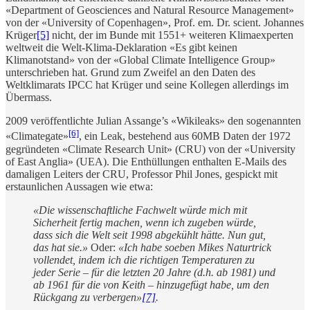
«Department of Geosciences and Natural Resource Management»
von der «University of Copenhagen», Prof. em. Dr. scient. Johannes
Krüger
[5]
nicht, der im Bunde mit 1551+ weiteren Klimaexperten
weltweit die Welt-Klima-Deklaration «Es gibt keinen
Klimanotstand» von der «Global Climate Intelligence Group»
unterschrieben hat. Grund zum Zweifel an den Daten des
Weltklimarats IPCC hat Krüger und seine Kollegen allerdings im
Übermass.
2009 veröffentlichte Julian Assange’s «Wikileaks» den sogenannten
[6]
«Climategate»
, ein Leak, bestehend aus 60MB Daten der 1972
gegründeten «Climate Research Unit» (CRU) von der «University
of East Anglia» (UEA). Die Enthüllungen enthalten E-Mails des
damaligen Leiters der CRU, Professor Phil Jones, gespickt mit
erstaunlichen Aussagen wie etwa:
«Die wissenschaftliche Fachwelt würde mich mit
Sicherheit fertig machen, wenn ich zugeben würde,
dass sich die Welt seit 1998 abgekühlt hätte. Nun gut,
das hat sie.»
Oder:
«Ich habe soeben Mikes Naturtrick
vollendet, indem ich die richtigen Temperaturen zu
jeder Serie – für die letzten 20 Jahre (d.h. ab 1981) und
ab 1961 für die von Keith – hinzugefügt habe, um den
Rückgang zu verbergen»
[7]
.