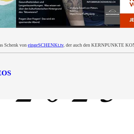
mas Schenk von
eingeSCHENKt.tv
, der auch den KERNPUNKTE KON
EOS