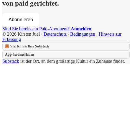
von paid gerichtet.
Abonnieren
Sind Sie bereits ein Paid-Abonnent?
Anmelden
© 2026 Kirsten Juel
·
Datenschutz
∙
Bedingungen
∙
Hinweis zur
Erfassung
Starten Sie Ihre Substack
App herunterladen
Substack
ist der Ort, an dem großartige Kultur ein Zuhause findet.