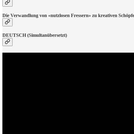
Die Verwandlung von «nutzlosen Fressern» zu kreativen Schöp
DEUTSCH (Simultanübersetzt)