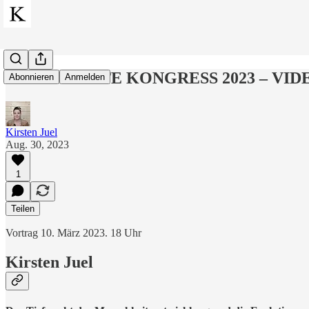
KERNPUNKTE KONGRESS 2023 – VID
Abonnieren
Anmelden
Kirsten Juel
Aug. 30, 2023
1
Teilen
Vortrag 10. März 2023. 18 Uhr
Kirsten Juel