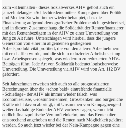
Zum «Kleinhalten» dieses Sozialwerkes AHV gehört auch ein
jahrzehntelanges «Schlechtreden» mittels Kampagnen über Politik
und Medien: So wird immer wieder behauptet, dass die
Finanzierung aufgrund demografischer Probleme nicht gesichert sei,
und in diesem Zusammenhang die Solidarität der Rentenfinanzierer
mit den Rentenbezügern in der AHV zu einer Umverteilung von
Jung zu Alt führe. Unterschlagen wird hierbei, dass die jüngere
Generation von einer im allgemeinen gestiegenen
Arbeitsproduktivität profitiert, die von den älteren Arbeitnehmern
mit erschaffen wurde, und die sich in reduzierter Arbeitsbelastung
bzw. Arbeitspensen spiegelt, was wiederum zu reduzierten AHV-
Beiträgen führt. Jede Art von Solidarität bedeutet logischerweise
Umverteilung. Die Umverteilung via AHV wird von Art. 112 BV
gefordert.
Seit Jahrzehnten erweisen sich auch so alle prognostizierten
Berechnungen über die «schon bald» eintreffende finanzielle
«Schieflage» der AHV als immer wieder falsch, was
Economiesuisse, Grossunternehmen, Grossbanken und bürgerliche
Kräfte nicht davon abbringt, mit Unsummen von Kampagnengeld
weiter das baldige Ende der AHV vorherzusagen, wenn nicht
endlich finanzpolitische Vernunft einkehrt, und das Rentenalter
entsprechend angehoben und die Renten nach Möglichkeit gekürzt
werden. So auch jetzt wieder bei der Nein-Kampagne gegen eine