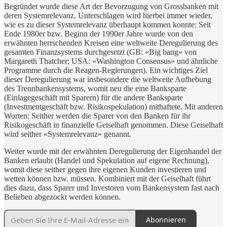
Begründet wurde diese Art der Bevorzugung von Grossbanken mit
deren Systemrelevanz. Unterschlagen wird hierbei immer wieder,
wie es zu dieser Systemrelevanz überhaupt kommen konnte: Seit
Ende 1980er bzw. Beginn der 1990er Jahre wurde von den
erwähnten herrschenden Kreisen eine weltweite Deregulierung des
gesamten Finanzsystems durchgesetzt (GB: «Big bang» von
Margareth Thatcher; USA: «Washington Consensus» und ähnliche
Programme durch die Reagen-Regierungen). Ein wichtiges Ziel
dieser Deregulierung war insbesondere die weltweite Aufhebung
des Trennbankensystems, womit neu die eine Banksparte
(Einlagegeschäft mit Sparern) für die andere Banksparte
(Investmentgeschäft bzw. Risikospekulation) mithaftete. Mit anderen
Worten: Seither werden die Sparer von den Banken für ihr
Risikogeschäft in finanzielle Geiselhaft genommen. Diese Geiselhaft
wird seither «Systemrelevanz» genannt.
Weiter wurde mit der erwähnten Deregulierung der Eigenhandel der
Banken erlaubt (Handel und Spekulation auf eigene Rechnung),
womit diese seither gegen ihre eigenen Kunden investieren und
wetten können bzw. müssen. Kombiniert mit der Geiselhaft führt
dies dazu, dass Sparer und Investoren vom Bankensystem fast nach
Belieben abgezockt werden können.
Abonnieren