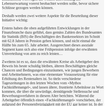
Lebenserwartung vorerst beobachtet werden sollte, bevor sichere
Schlüsse gezogen werden können.
Deshalb werden zwei weitere Aspekte für die Beurteilung dieser
Initiative wichtig:
Erstens haben die oben aufgeführten Entwicklungen in der
Finanzbranche dazu geführt, dass gemäss Zahlen des Bundesamtes
für Statistik (BfS) die Beschäftigten des Bankensektors im Schnitt
mit 62.8 Jahren in Pension gehen können, und nicht einmal die
Hälfte bis zum 65. Jahr arbeitet. Ausgerechnet dieses asoziale
Segment kann sich also eine Frühpension infolge der erwähnten
Umverteilung von arm zu reich leisten…
Zweitens ist es so, dass die erwähnten Kreise als Arbeitgeber den
Beweis bis heute schuldig bleiben, älteren Beschäftigten gleiche
Chancen und Bedingungen einzuräumen, wie jungen Bewerbern
und Arbeitnehmern, was eine elementare Voraussetzung für eine
Erhöhung des Rentenalters ist. So titeln verschiedene
Tageszeitungen in den letzten Wochen vom «Mythos
Fachkräftemangel», und lassen ältere, frustrierte Arbeitslose zu Wort
kommen, die über die unwürdige, demütigende Stellensuche und
Bewerbungsverfahren in diesem Alter berichten. Während die
Arbeitgeber öffentlich einen «Fachkräftemangel» vorschieben, der
aufgrund der Personenfreizügigkeit mit der EU gar keiner ist. In der