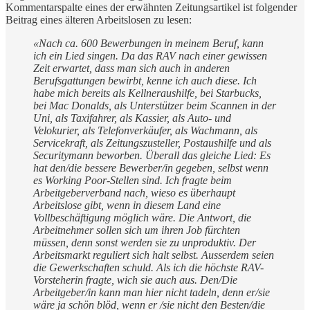
Kommentarspalte eines der erwähnten Zeitungsartikel ist folgender
Beitrag eines älteren Arbeitslosen zu lesen:
«Nach ca. 600 Bewerbungen in meinem Beruf, kann
ich ein Lied singen. Da das RAV nach einer gewissen
Zeit erwartet, dass man sich auch in anderen
Berufsgattungen bewirbt, kenne ich auch diese. Ich
habe mich bereits als Kellneraushilfe, bei Starbucks,
bei Mac Donalds, als Unterstützer beim Scannen in der
Uni, als Taxifahrer, als Kassier, als Auto- und
Velokurier, als Telefonverkäufer, als Wachmann, als
Servicekraft, als Zeitungszusteller, Postaushilfe und als
Securitymann beworben. Überall das gleiche Lied: Es
hat den/die bessere Bewerber/in gegeben, selbst wenn
es Working Poor-Stellen sind. Ich fragte beim
Arbeitgeberverband nach, wieso es überhaupt
Arbeitslose gibt, wenn in diesem Land eine
Vollbeschäftigung möglich wäre. Die Antwort, die
Arbeitnehmer sollen sich um ihren Job fürchten
müssen, denn sonst werden sie zu unproduktiv. Der
Arbeitsmarkt reguliert sich halt selbst. Ausserdem seien
die Gewerkschaften schuld. Als ich die höchste RAV-
Vorsteherin fragte, wich sie auch aus. Den/Die
Arbeitgeber/in kann man hier nicht tadeln, denn er/sie
wäre ja schön blöd, wenn er /sie nicht den Besten/die