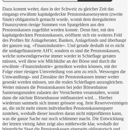
Dazu kommt weiter, dass in der Schweiz zu gleicher Zeit das
eingangs erwähnte kapitalgedeckte Pensionskassensystem (zweite
Säule) obligatorisch gemacht wurde, womit dem deregulierten
Finanzsystem riesige Summen von Spargeldern aus den
Pensionskassen zugeführt werden konnte. Denn hier, mit den
kapitalgedeckten Pensionskassen, eröffnete sich ein weiteres Feld
des Profites für Anlageberater, Banken, Anlagefonds und überhaupt
der ganzen sog. «Finanzindustrie». Und gerade deshalb ist es nicht
die umlagefinanzierte AHV, sondern es sind die Pensionskassen,
welche notwendigerweise immer wieder in Schieflage geraten
müssen, weil diese wie Milchkühe an der Börse und durch die
erwähnte «Finanzindustrie» gemolken werden können, mit der
Folge einer riesigen Umverteilung von arm zu reich. Weswegen die
Umwandlungs- und Zinssätze der Pensionskassen immer weiter
gesenkt werden müssen, um die realen Schieflagen auszugleichen.
Weiter müssen die Pensionskassen bei jeder Börsenbaisse
Sanierungsrunden zulasten der Versicherten veranstalten, womit
dann die nächste Börsenhausse mitfinanziert wird… Hierbei
wiederum sammeln sich immer grössere sog. freie Reservevermögen
an, die nicht mehr einem individuellen Pensionskassensparer
zustehen, weshalb dieser insofern daran nicht mitprofitieren kann,
was die ganze Sache nur noch schlimmer macht. Die Entwicklung
der letzten vierzig Jahre zeigt also mittlerweile klar, weshalb der
bürgerliche Staat die Pensionskassen einerseits obligatorisch und