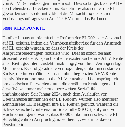
von AHV-Rentenbezügern lindern soll. Dies so lange, bis die AHV
den Lebensbedarf decken kann. So definitiv also seither die EL
geworden sind, so definitiv bleibt die Missachtung des klaren
Verfassungsauftrages von Art. 112 BV durch das Parlament.
Share KERNPUNKTE
Darüber hinaus wurde mit einer Reform der EL 2021 der Anspruch
auf EL gekürzt, indem die Vermögensfreibeträge für den Anspruch
auf EL gesenkt wurden, so dass der Kreis der
Anspruchsberechtigten reduziert wird. Dies ist schon deshalb
stossend, weil der Anspruch auf eine existenzsichernde AHV-Rente
allen Beitragszahlern zusteht, unabhängig von ihrer Vermögenslage.
Mehr noch: Es sind gerade die vermögenden, einkommensstarken
Kreise, die im Verhältnis zur nach oben begrenzten AHV-Rente
massiv überproportional in die AHV einzahlen. Die ursprünglich
provisorischen EL werden durch die erwähnten Senkungen auf
diese Weise immer mehr zu einer zweiten Sozialhilfe
umfunktioniert. Seit Januar 2024, nach dem Auslaufen von
Übergangsbestimmungen der EL-Reform, wurden also mehreren
Zehntausend EL-Bezügern ihre EL-Renten gekürzt, während die
Schweizerische Konferenz für Sozialhilfe (SKOS) aufgrund von
Hochrechnungen erwartet, dass 8’000 einkommensschwache EL-
Berechtigte ihren Anspruch ganz verlieren, zweidrittel davon
Pensionierte.