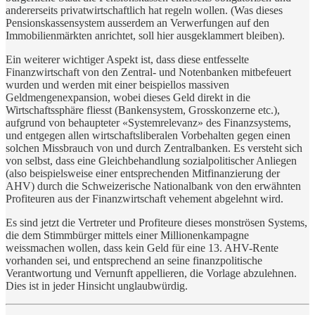
andererseits privatwirtschaftlich hat regeln wollen. (Was dieses
Pensionskassensystem ausserdem an Verwerfungen auf den
Immobilienmärkten anrichtet, soll hier ausgeklammert bleiben).
Ein weiterer wichtiger Aspekt ist, dass diese entfesselte
Finanzwirtschaft von den Zentral- und Notenbanken mitbefeuert
wurden und werden mit einer beispiellos massiven
Geldmengenexpansion, wobei dieses Geld direkt in die
Wirtschaftssphäre fliesst (Bankensystem, Grosskonzerne etc.),
aufgrund von behaupteter «Systemrelevanz» des Finanzsystems,
und entgegen allen wirtschaftsliberalen Vorbehalten gegen einen
solchen Missbrauch von und durch Zentralbanken. Es versteht sich
von selbst, dass eine Gleichbehandlung sozialpolitischer Anliegen
(also beispielsweise einer entsprechenden Mitfinanzierung der
AHV) durch die Schweizerische Nationalbank von den erwähnten
Profiteuren aus der Finanzwirtschaft vehement abgelehnt wird.
Es sind jetzt die Vertreter und Profiteure dieses monströsen Systems,
die dem Stimmbürger mittels einer Millionenkampagne
weissmachen wollen, dass kein Geld für eine 13. AHV-Rente
vorhanden sei, und entsprechend an seine finanzpolitische
Verantwortung und Vernunft appellieren, die Vorlage abzulehnen.
Dies ist in jeder Hinsicht unglaubwürdig.