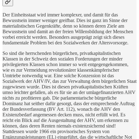
Der Einheitsstaat wird immer komplexer, und damit für das
Bewusstsein immer weniger greifbar. Dies ist ganz im Sinne der
materialistischen Gegenkräfte, denn so können deren Ziele am
Bewusstsein und damit an der freien Willensbildung der Menschen
vorbei erreicht werden. Besonders ausgeprägt zeigt sich dieses
fundamentale Problem bei den Sozialwerken der Altersvorsorge.
So sind die herrschenden bürgerlichen, privatkapitalistischen
Klassen in der Schweiz den sozialen Forderungen der minder
privilegierten Klassen schon immer so weit entgegengekommen,
wie es zur Vermeidung revolutionärer klassenkämpferischer
Umtriebe notwendig war. Eine solche Konzession ist das
Sozialwerk der AHV/IV, das zur Verwaltung dem bürgerlichen Staat
zugewiesen wurde. Dies ist diesen privatkapitalistischen Kräften
umso leichter gefallen, als es für sie an der umlagefinanzierten AHV
nichts zu profitieren gab. Die parlamentarische bürgerliche
Dominanz hat seither dafür gesorgt, dass der entsprechende Auftrag
der Bundesverfassung (BV Art. 112), wonach die AHV den
Existenzbedarf angemessen decken muss, nicht erfüllt wird. Es
reicht ein Blick auf die Ausgestaltung der AHV, um erkennen zu
können, dass deren Renten niemals existenzsichernd sind!
Stattdessen wurde 1966 ein provisorisches System von
Ergänzungsleistungen (EL) eingeführt, das die wirtschaftliche Not