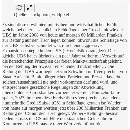
Quelle: istockphoto, wildpixel
Es sind diese erwähnten politischen und wirtschaftlichen Kräfte,
welche bei einer tatsächlichen Schieflage einer Grossbank wie der
UBS im Jahre 2008 von heute auf morgen 60 Milliarden Franken
zur Rettung auf den Tisch legen können, obwohl die Schieflage von
der UBS selbst verschuldet war, durch eine aggressive
Expansionsstrategie in den USA («Hochrisikostrategie»). Die
gleiche UBS hat es übrigens ein paar Jahre vorher mit Verweis auf
die herrschenden Prinzipien der freien Marktwirtschaft abgelehnt,
bei der Rettung der Swissair entscheidend mitzuhelfen… Die
Rettung der UBS war begleitet von Schwüren und Versprechen von
Staat, Aufsicht, Bank, bürgerlichen Parteien und Presse, dass ein
solcher Ausnahmefall nie mehr vorkommen darf und wird, und
entsprechende gesetzliche Regelungen zur Abwicklung
überschuldeter Grossbanken vorbereitet werden. Fünfzehn Jahre
später, 2023, brechen diese Kreise dieses Versprechen, nachdem
nunmehr die Credit Suisse (CS) in Schieflage geraten ist: Wieder
von heute auf morgen werden jetzt über 200 Milliarden Franken zur
Rettung der CS auf den Tisch gelegt. Wobei «Rettung» diesmal
bedeutet, dass die CS mit Hilfe des staatlichen Geldes ihrem
Konkurrenten UBS massiv unter Wert verkauft wurde.