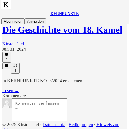
KERNPUNKTE
Abonnieren
Anmelden
Die Geschichte vom 18. Kamel
Kirsten Juel
Juli 31, 2024
1
1
In KERNPUNKTE NO. 3/2024 erschienen
Lesen →
Kommentare
© 2026 Kirsten Juel
·
Datenschutz
∙
Bedingungen
∙
Hinweis zur